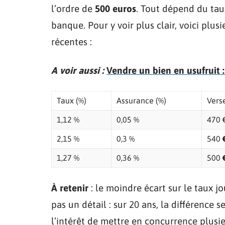
l’ordre de
500 euros
. Tout dépend du taux
banque. Pour y voir plus clair, voici plu
récentes :
A voir aussi :
Vendre un bien en usufruit : 
Taux (%)
Assurance (%)
Vers
1,12 %
0,05 %
470 
2,15 %
0,3 %
540
1,27 %
0,36 %
500
À retenir
: le moindre écart sur le taux jo
pas un détail : sur 20 ans, la différence s
l’intérêt de mettre en concurrence plusie