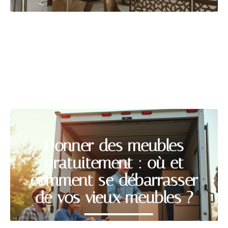
DÉMÉNAGER
Découvrir
Donner des meubles
gratuitement : où et
comment se débarrasser
de vos vieux meubles ?