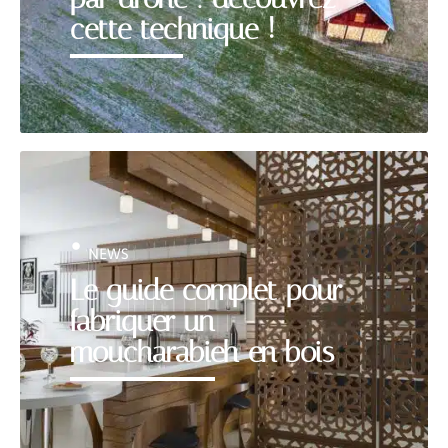
cette technique !
NEWS
Le guide complet pour
fabriquer un
moucharabieh en bois