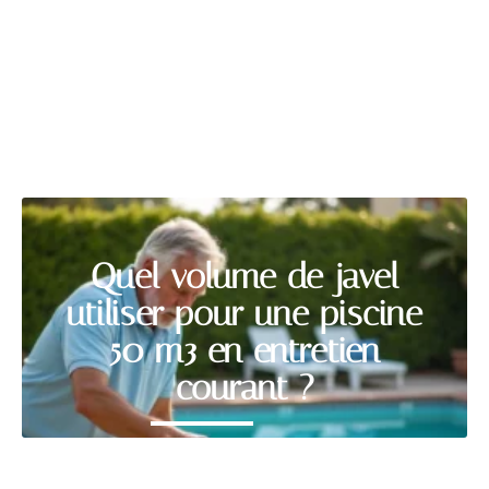
PISCINE
Découvrir
Quel volume de javel
utiliser pour une piscine
50 m3 en entretien
courant ?