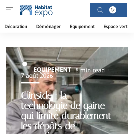
Décoration
Déménager
Equipement
Espace vert
EQUIPEMENT
8 min read
7 août 2026
Clinside : la
technologie de gaine
qui limite durablement
les dépôts de