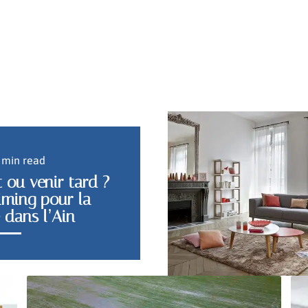
 min read
t ou venir tard ?
iming pour la
e dans l’Ain