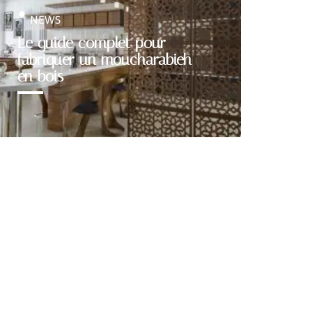
NEWS
Le guide complet pour
fabriquer un moucharabieh
en bois
Découvrir