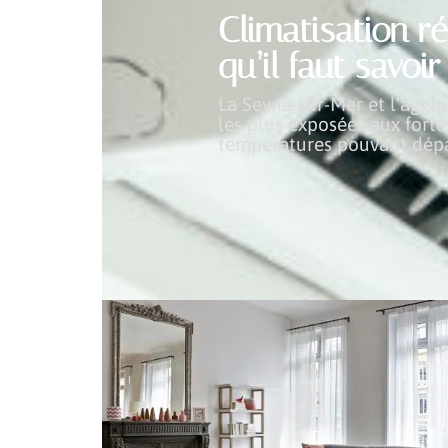
Climatisation ré
qu’il faut savoi
La Seyne-sur-Mer et l'aggl
les plus exposées aux forte
températures pouvant dépa