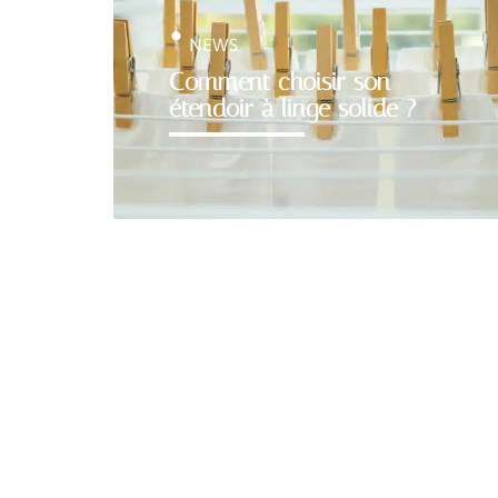
NEWS
Comment choisir son
étendoir à linge solide ?
DÉMÉNAGER