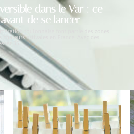
versible dans le Var : ce
r avant de se lancer
omération toulonnaise font partie des zones
s chaleurs estivales en France. Avec des
sser 35
…