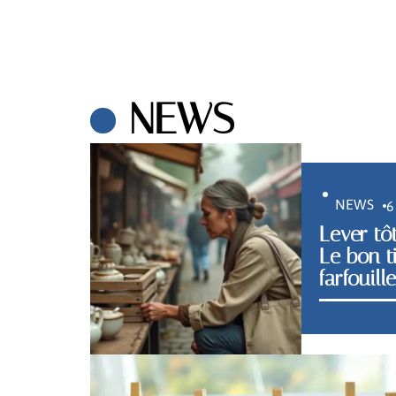
NEWS
NEWS
6
Lever tô
Le bon t
farfouill