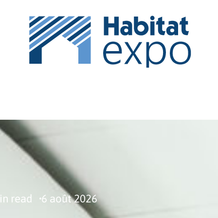
IPEMENT
ESPACE VERT
MAISON
NEWS
PI
in read
6 août 2026