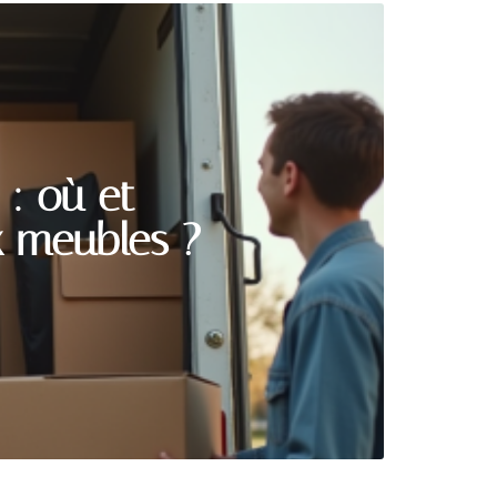
: où et
x meubles ?