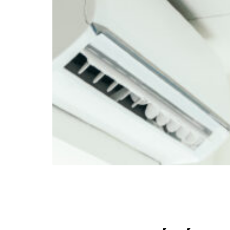
ni
al,