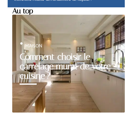
Au top
MAISON
Comment choisir le
carrelage mural de votre
cuisine ?
Bon plan