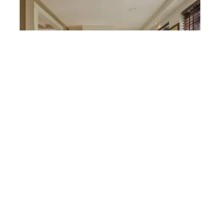
MAISON
Comment choisir le
carrelage mural de votre
cuisine ?
Bon plan
Nos gammes de carrelages pour l’intérieur