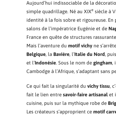
Aujourd’hui indissociable de la décoratio
e
simple quadrillage. Né au XIX
siècle à V
identité à la fois sobre et rigoureuse. En 
salons de l’impératrice Eugénie et de
Nap
France en quête de structures rassurante
Mais l’aventure du
motif vichy
ne s’arrête
Belgique
, la
Bavière
, l’
Italie du Nord
, pui
et l’
Indonésie
. Sous le nom de
gingham
,
Cambodge à l’Afrique, s’adaptant sans pe
Ce qui fait la singularité du
vichy tissu
, c
fait le lien entre
savoir-faire artisanal
et 
cuisine, puis sur la mythique robe de
Bri
Les créateurs s’approprient ce
motif carr