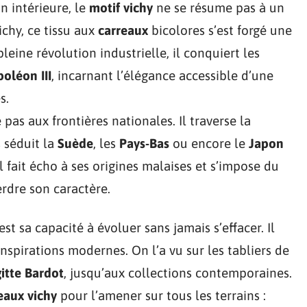
n intérieure, le
motif vichy
ne se résume pas à un
ichy, ce tissu aux
carreaux
bicolores s’est forgé une
pleine révolution industrielle, il conquiert les
oléon III
, incarnant l’élégance accessible d’une
s.
 pas aux frontières nationales. Il traverse la
s séduit la
Suède
, les
Pays-Bas
ou encore le
Japon
 il fait écho à ses origines malaises et s’impose du
rdre son caractère.
’est sa capacité à évoluer sans jamais s’effacer. Il
inspirations modernes. On l’a vu sur les tabliers de
gitte Bardot
, jusqu’aux collections contemporaines.
eaux vichy
pour l’amener sur tous les terrains :